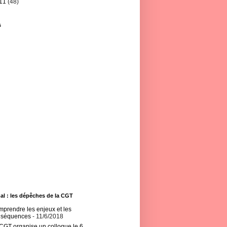
11
(48)
s
al : les dépêches de la CGT
prendre les enjeux et les
nséquences
- 11/6/2018
CGT organise un colloque le 6