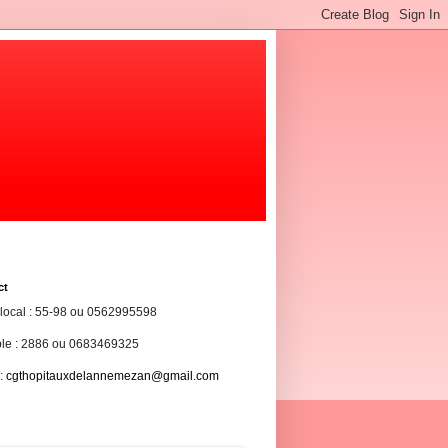
ct
 local : 55-98 ou 0562995598
ble : 2886 ou 0683469325
 :
cgthopitauxdelannemezan@gmail.com