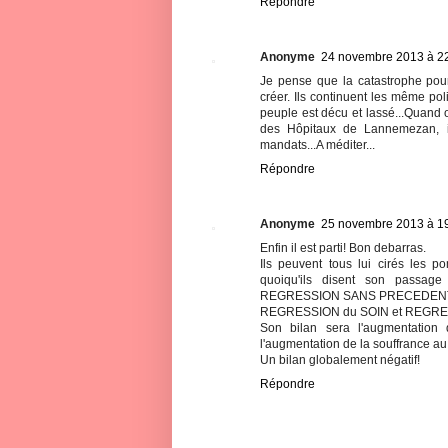
Répondre
Anonyme
24 novembre 2013 à 2
Je pense que la catastrophe pour
créer. Ils continuent les même pol
peuple est décu et lassé...Quand 
des Hôpitaux de Lannemezan, i
mandats...A méditer...
Répondre
Anonyme
25 novembre 2013 à 1
Enfin il est parti! Bon debarras.
Ils peuvent tous lui cirés les p
quoiqu'ils disent son passa
REGRESSION SANS PRECEDEN
REGRESSION du SOIN et REGRESS
Son bilan sera l'augmentation 
l'augmentation de la souffrance au
Un bilan globalement négatif!
Répondre