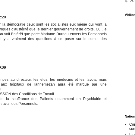
►
20
Vidéo
2:20
 la démocratie ceux sont les socialistes eux même qui vont la
itiques d'austérité que le dernier gouvernement de droite. Oui, le
on voit l'intérêt que porte Madame Durrieu envers les Personnels
l y a vraiment des questions à se poser sur le cumul des
9:09
ompes au directeur, les élus, les médecins et les fayots, mais
ge aux hôpitaux de lannemezan aura été marqué par une
T.
ION des Conditions de Travail.
de la souffrance des Patients notamment en Psychiatrie et
 travail des Personnels.
Nation
Com
co
La 