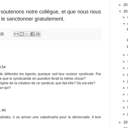
►
20
soutenons notre collègue, et que nous nous
▼
20
►
 le sanctionner gratuitement.
▼
:25
►
►
4:54
►
de défendre les Agents, quelque soit leur couleur syndicale. Par
►
e que le syndicaliste en question ferait la même chose?
►
rigine de la création de ce syndicat, que fait-elle? Où est-elle?
►
ur qui?
►
►
►
1:40
►
ialistes, il va arriver une catastrophe pour la démocratie. A bon
►
20