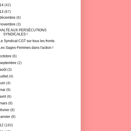
14
(42)
13
(67)
décembre
(6)
novembre
(3)
HALTE AUX PERSÉCUTIONS
SYNDICALES !
Le Syndicat CGT sur tous les fronts.
Les Sages-Femmes dans l'action !
octobre
(6)
septembre
(2)
août
(3)
juillet
(4)
juin
(4)
mai
(9)
avril
(6)
mars
(8)
février
(8)
janvier
(8)
12
(183)