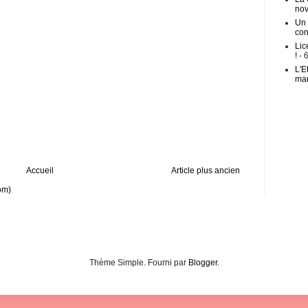
no
Un 
con
Lic
!
- 
L'E
mar
Accueil
Article plus ancien
om)
Thème Simple. Fourni par
Blogger
.