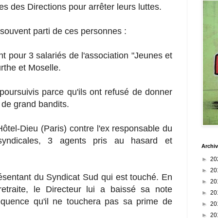
es des Directions pour arrêter leurs luttes.
ouvent parti de ces personnes :
t pour 3 salariés de l'association "Jeunes et
the et Moselle.
ursuivis parce qu'ils ont refusé de donner
 de grand bandits.
Hôtel-Dieu (Paris) contre l'ex responsable du
syndicales, 3 agents pris au hasard et
Archiv
►
20
►
20
sentant du Syndicat Sud qui est touché. En
►
20
retraite, le Directeur lui a baissé sa note
►
20
équence qu'il ne touchera pas sa prime de
►
20
►
20